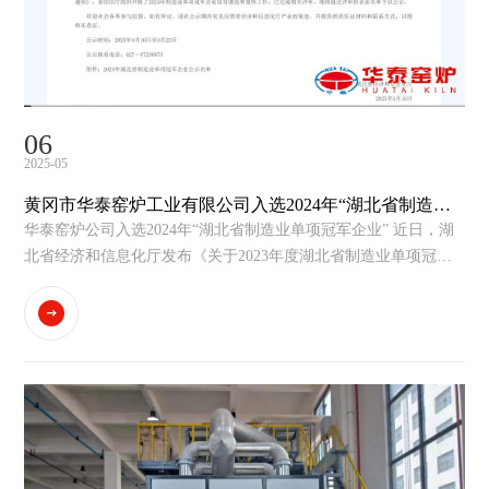
06
2025-05
黄冈市华泰窑炉工业有限公司入选2024年“湖北省制造业
单项冠军企业”
华泰窑炉公司入选2024年“湖北省制造业单项冠军企业” 近日，湖
北省经济和信息化厅发布《关于2023年度湖北省制造业单项冠军
企业名单的公示》显示：为贯彻落实《关于加快培育发展制造业
优质企业的实施意见》（鄂经信产业〔2022〕13号），根据《湖
北省制造业单项冠军企业培育管理认定办法》（鄂经信...