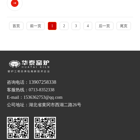
这一背景下，华泰窑炉凭借其在窑炉领域多年的技术积累和创新
实力，积极布局锂电窑炉市场，为新能源锂电池产业链的完善与
发展贡献力量。锂...
首页
前一页
1
2
3
4
后一页
尾页
13907258338
咨询电话：
客服热线：0713-8352338
E-mail：1536362753@qq.com
公司地址：湖北省黄冈市西湖二路26号