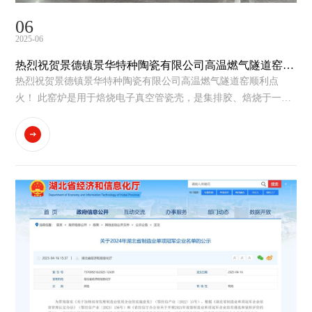
06
2025-06
热烈祝贺景德镇景华特种陶瓷有限公司高温燃气隧道窑顺
利点火
热烈祝贺景德镇景华特种陶瓷有限公司高温燃气隧道窑顺利点
火！ 此窑炉是用于焙烧电子真空管瓷壳，是集排胶、焙烧于一体
的，对温差和防落赃要求特别高，这是我们华泰窑炉为其专门设
计定制的，燃气焙烧电子真空管壳技术在国内一直保持第一...