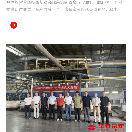
产！
热烈祝贺景华特陶新建高端高温隧道窑（1700℃）顺利投产！ 经
前期烘窑调试已顺利连续生产，这条窑可以代替原有的几条电烧
双孔推板窑，产品质量稳定，生产成本大大降低，这是我们华泰
窑炉在该行业的又一新作，该技术一直保持行业绝对的领先水
平！...