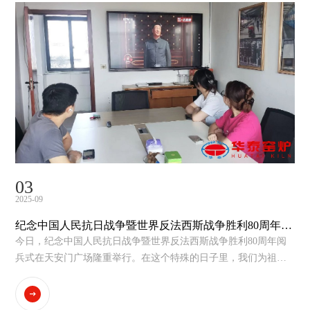
03
2025-09
纪念中国人民抗日战争暨世界反法西斯战争胜利80周年阅
兵式在天安门广场隆重举行！
今日，纪念中国人民抗日战争暨世界反法西斯战争胜利80周年阅
兵式在天安门广场隆重举行。在这个特殊的日子里，我们为祖国
的强大感到无比自豪。作为黄冈市华泰窑炉工业有限公司，我们
将始终秉持爱国精神，以实际行动弘扬抗战精神，为国家的繁荣
富强贡献自己的力量。同时，我们也将学习阅兵中展现出的团结