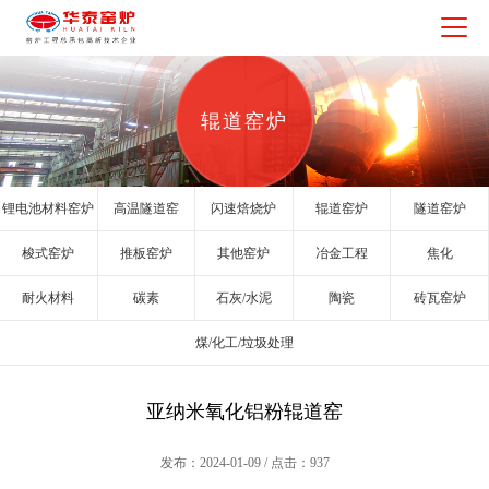
辊道窑炉
锂电池材料窑炉
高温隧道窑
闪速焙烧炉
辊道窑炉
隧道窑炉
梭式窑炉
推板窑炉
其他窑炉
冶金工程
焦化
耐火材料
碳素
石灰/水泥
陶瓷
砖瓦窑炉
煤/化工/垃圾处理
亚纳米氧化铝粉辊道窑
发布：2024-01-09 / 点击：937