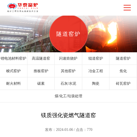
隧道窑炉
锂电池材料窑炉
高温隧道窑
闪速焙烧炉
辊道窑炉
隧道窑炉
梭式窑炉
推板窑炉
其他窑炉
冶金工程
焦化
耐火材料
碳素
石灰/水泥
陶瓷
砖瓦窑炉
煤/化工/垃圾处理
镁质强化瓷燃气隧道窑
发布：2024-01-06 / 点击：770